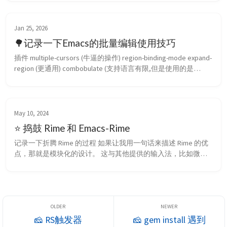
file 快速生成目录和初始文件。 1 2 3 4 5 6 ;; 核心逻辑：使用
expand-file-name 处理路径，避免拼接隐患 (let*...
Jan 25, 2026
🌳记录一下Emacs的批量编辑使用技巧
插件 multiple-cursors (牛逼的操作) region-binding-mode expand-
region (更通用) combobulate (支持语言有限,但是使用的是
treesiter) 使用场景: 批量编辑 比如现在需要修改代码中的变量
名,然后只需要选中这个变量名 执行 mc/mark-all-like-this , 就会选
中当前 buffe...
May 10, 2024
⭐️ 捣鼓 Rime 和 Emacs-Rime
记录一下折腾 Rime 的过程 如果让我用一句话来描述 Rime 的优
点，那就是模块化的设计。 这与其他提供的输入法，比如微
软，苹果自带，搜狗，讯飞，百度输入法等相比，可以实现更多
环节上的自定义。这就是自由的味道 而在使用中Rime区别与其
他输入法最大的不同就是 Rime 能够记住不同session的状态。在
我们使用输入法的过程中，经常会遇到一种情况是比方我在浏览
器和编辑器之间来回切换...
🧀 RS触发器
🧀 gem install 遇到