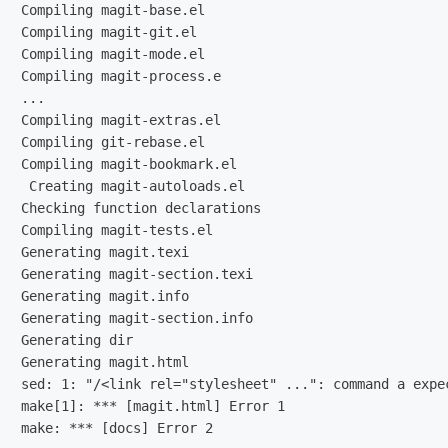
Compiling magit-base.el

Compiling magit-git.el

Compiling magit-mode.el

Compiling magit-process.e

...

Compiling magit-extras.el

Compiling git-rebase.el

Compiling magit-bookmark.el

 Creating magit-autoloads.el

Checking function declarations

Compiling magit-tests.el

Generating magit.texi

Generating magit-section.texi

Generating magit.info

Generating magit-section.info

Generating dir

Generating magit.html

sed: 1: "/<link rel="stylesheet" ...": command a expec
make[1]: *** [magit.html] Error 1
