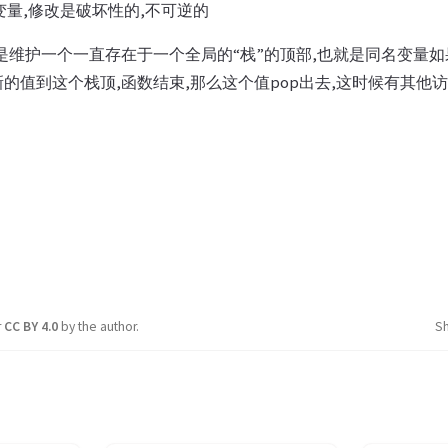
态变量,修改是破坏性的,不可逆的
定是维护一个一直存在于一个全局的“栈”的顶部,也就是同名变量
个新的值到这个栈顶,函数结束,那么这个值pop出去,这时候有其他
r
CC BY 4.0
by the author.
S