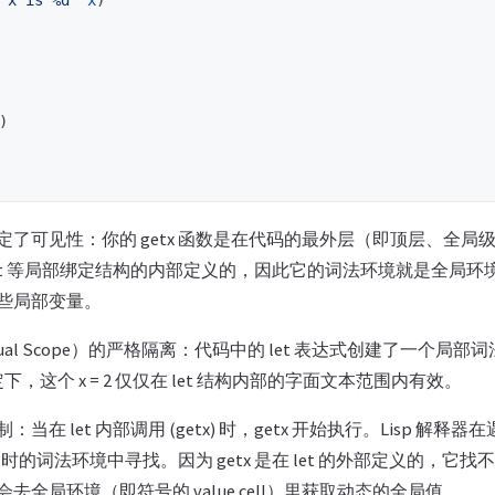
"x is %d"
x
)
)
定了可见性：你的 getx 函数是在代码的最外层（即顶层、全局
let 等局部绑定结构的内部定义的，因此它的词法环境就是全局环
些局部变量。
ual Scope）的严格隔离：代码中的 let 表达式创建了一个局部词
，这个 x = 2 仅仅在 let 结构内部的字面文本范围内有效。
当在 let 内部调用 (getx) 时，getx 开始执行。Lisp 解释器
定义时的词法环境中寻找。因为 getx 是在 let 的外部定义的，它
去全局环境（即符号的 value cell）里获取动态的全局值。