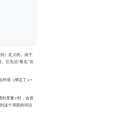
级别）定义的。由于
境。它无法“看见”在
法环境（绑定了 x =
在遇到变量 x 时，会首
找不到这个局部的词法