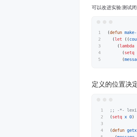
可以改进实验:测试闭
1

(
defun
make-
2

(
let
((
cou
3

(
lambda
4

(
setq
(
messa
定义的位置决
1

;; -*- lexi
2

(
setq
x
0
)
3

4

(
defun
getx