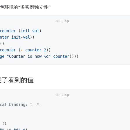
包环境的“多实例独立性”
counter
(
init-val
)
nter
init-val
))
()
counter
(
+
counter
2
))
ge
"Counter is now %d"
counter
))))
定了看到的值
cal-binding: t -*-
()