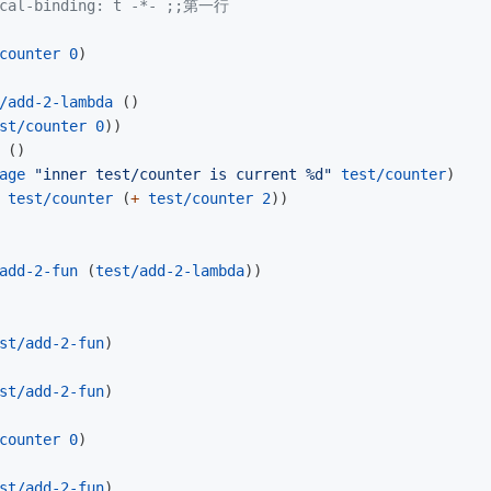
ical-binding: t -*- ;;第一行
counter
0
)
/add-2-lambda
()
st/counter
0
))
()
age
"inner test/counter is current %d"
test/counter
)
test/counter
(
+
test/counter
2
))
add-2-fun
(
test/add-2-lambda
))
st/add-2-fun
)
st/add-2-fun
)
counter
0
)
st/add-2-fun
)