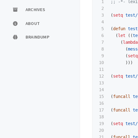
1

;; -*- lex
2

ARCHIVES
3

(
setq
test/
4

ABOUT
5

(
defun
test
6

(
let
((
te
BRAINDUMP
7

(
lambda
8

(
mess
9

(
setq
10

)))
11

12

(
setq
test/
13

14

15

(
funcall
te
16

17

(
funcall
te
18

19

(
setq
test/
20

21

(
funcall
te