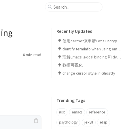
ding
Recently Updated
🌳 使用certbot来申请Let's Encrypt SSL证书
🌳identify terminfo when using emacsclient in ghostty
6 min
read
🌳 理解Emacs lexical binding 和 dynamic binding
🌳 数据可视化
🌳 change cursor style in Ghostty
Trending Tags
rust
emacs
reference
psychology
jekyll
elisp