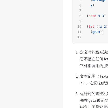
5

(
message
6

x
)
7

8

(
setq
x
3
)
9

10

(
let
((
x
2
)
11

(
getx
))
定义时的级别决
它不是在任何 
它外部调用的那
文本范围（Text
2）。在词法绑定下
运行时的查找机制：
先在 getx 被
绑定，于是它就会