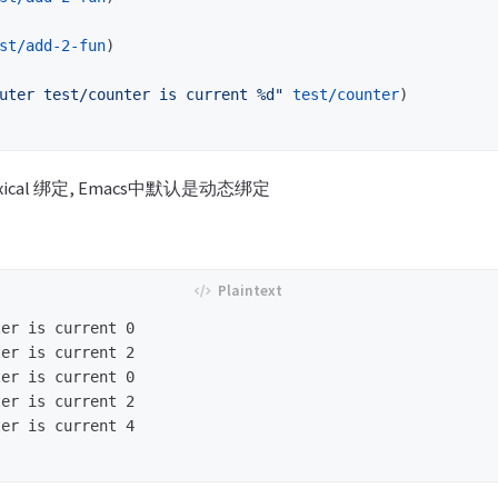
st/add-2-fun
)
uter test/counter is current %d"
test/counter
)
ical 绑定, Emacs中默认是动态绑定
er is current 0

er is current 2

er is current 0

er is current 2

er is current 4
