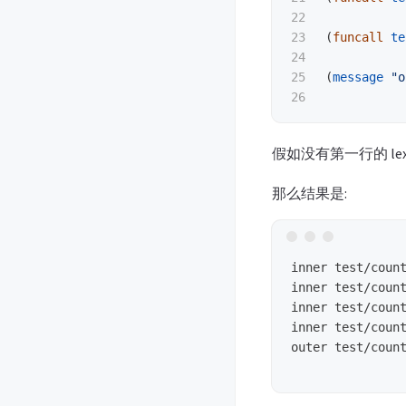
22

23

(
funcall
te
24

25

(
message
"o
假如没有第一行的 lex
那么结果是:
inner test/count
inner test/count
inner test/count
inner test/count
outer test/count