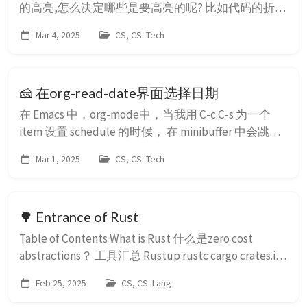
的高亮,怎么决定哪些是要高亮的呢? 比如代码的折
叠,怎么决定哪到哪是可以折叠的呢? 比如代码的括号
Mar 4, 2025
CS, CS::Tech
的跳转,怎么知道哪个和哪个括号是匹配的可以跳转
的呢? 这背后就需要 treesit 的支持 为什么要用treesit
那么 Emacs 在没有支持 treesit 的时候, 普通的 mode
🧀 在org-read-date界面选择日期
打开, 比如 pytho...
在 Emacs 中，org-mode中，当我用 C-c C-s 为一个
item 设置 schedule 的时候， 在 minibuffer 中会跳出
让我输入 date+time，同时还有一个 calendar 的窗口
Mar 1, 2025
CS, CS::Tech
buffer， 但是我怎么选择这个 calendar 的光标，我 C-
f 移动的是 minibuffer 输入框的 buffer，不是 calendar
的候选项， ...
🌳 Entrance of Rust
Table of Contents What is Rust 什么是zero cost
abstractions？ 工具汇总 Rustup rustc cargo crates.io
evcxr rust-analyzer 下载安装 创建...
Feb 25, 2025
CS, CS::Lang