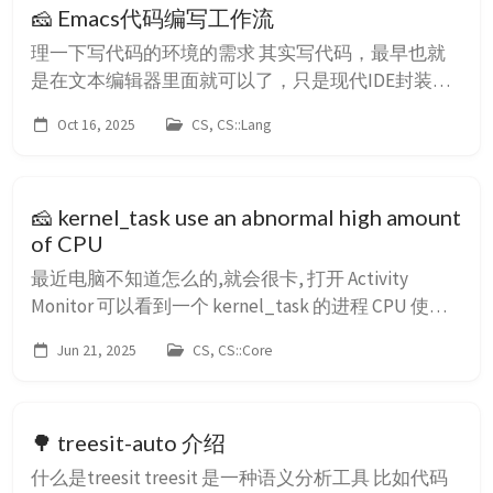
🧀 Emacs代码编写工作流
语言特性时，不要只记语法，要强迫自己完成一个三
段式的逻辑链条...
理一下写代码的环境的需求 其实写代码，最早也就
是在文本编辑器里面就可以了，只是现代IDE封装了
很多便携的操作 因为我们是Emacser，我们要自己构
Oct 16, 2025
CS, CS::Lang
建这样的IDE，这样才酷 那么有文本编辑功能就可以
写代码，但是在写代码的时候可能需要一些辅助功
能，就比如，智能补全,代码高亮，错误提示，以及
🧀 kernel_task use an abnormal high amount
跳转 这几个是我认为的最基本的 然后就是，编译代
of CPU
码，比如C/C++的程序在命令行使用CMake就行...
最近电脑不知道怎么的,就会很卡, 打开 Activity
Monitor 可以看到一个 kernel_task 的进程 CPU 使用
竟然高达 1000% 多!!! 通过 istat 也可以查看到电脑状
Jun 21, 2025
CS, CS::Core
态,16个核都基本跑满 这根本不正常,因为我电脑配置
还可以,况且也没开什么程序 所以查了一下, 根据 if
kernel_task is using a large percent...
🌳 treesit-auto 介绍
什么是treesit treesit 是一种语义分析工具 比如代码